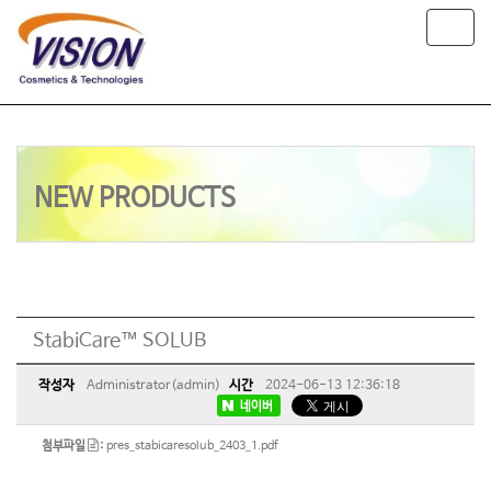
T
o
g
g
l
e
n
a
NEW PRODUCTS
v
i
g
a
t
i
o
StabiCare™ SOLUB
n
작성자
Administrator(admin)
시간
2024-06-13 12:36:18
네이버
첨부파일
:
pres_stabicaresolub_2403_1.pdf