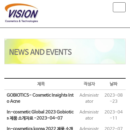
T
o
g
g
l
e
n
a
NEWS AND EVENTS
v
i
g
a
t
i
제목
작성자
날짜
o
n
GOBIOTICS- Cosmetic Insights Int
Administr
2023-08
o Acne
ator
-23
In-cosmetic Global 2023 Gobiotic
Administr
2023-04
s 제품 소개자료 -2023-04-07
ator
-11
In-cosmetics korea 2022 제품 소개
Administr
2022-07