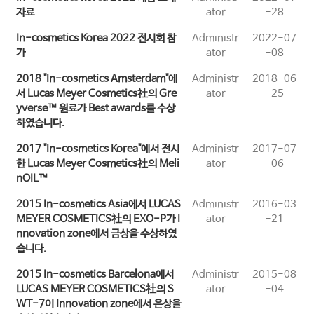
자료
ator
-28
In-cosmetics Korea 2022 전시회 참
Administr
2022-07
가
ator
-08
2018 "In-cosmetics Amsterdam"에
Administr
2018-06
서 Lucas Meyer Cosmetics社의 Gre
ator
-25
yverse™ 원료가 Best awards를 수상
하였습니다.
2017 "In-cosmetics Korea"에서 전시
Administr
2017-07
한 Lucas Meyer Cosmetics社의 Meli
ator
-06
nOIL™
2015 In-cosmetics Asia에서 LUCAS
Administr
2016-03
MEYER COSMETICS社의 EXO-P가 I
ator
-21
nnovation zone에서 금상을 수상하였
습니다.
2015 In-cosmetics Barcelona에서
Administr
2015-08
LUCAS MEYER COSMETICS社의 S
ator
-04
WT-7이 Innovation zone에서 은상을