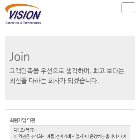
T
o
g
g
l
e
n
a
Join
v
i
g
고객만족을 우선으로 생각하며, 최고 보다는
a
t
최선을 다하는 회사가 되겠습니다.
i
o
n
회원가입 약관