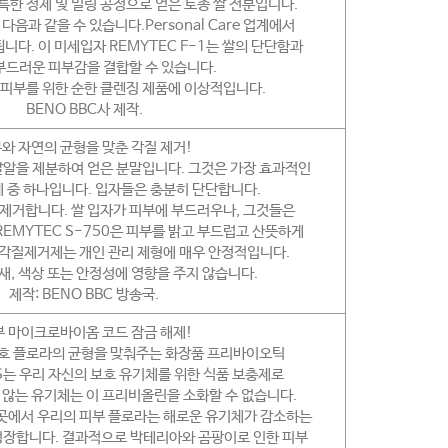
독특한 정제 및 밀링 공정으로 얻은 토종 쌀 전분입니다.
다음과 같을 수 있습니다.Personal Care 업계에서
니다. 이 미세입자 REMYTEC F-1는 쌀의 단단함과
부드러운 피부감을 결합할 수 있습니다.
피부를 위한 순한 클렌징 제품에 이상적입니다.
BENO BBC사 제작.
와 자연의 균형을 맞춘 각질 제거!
 쌀알을 제분하여 얻은 분말입니다. 그것은 가장 효과적인
제 중 하나입니다. 입자들은 충분히 단단합니다.
제거합니다. 쌀 입자가 피부에 부드러우나, 그것들은
REMYTEC S-750은 피부를 밝고 부드럽고 산뜻하게
쌀 각질제거제는 개인 관리 제형에 매우 안정적입니다.
새, 색상 또는 안정성에 영향을 주지 않습니다.
제작: BENO BBC 방송국.
부 마이크로바이옴 코드 잠금 해제!
보호 플로라의 균형을 맞춰주는 화장품 프리바이오틱
FOS는 우리 자신의 보호 유기체를 위한 식품 보충제로
 않는 유기체는 이 프리비올린을 소화할 수 없습니다.
 있는 곳에서 우리의 피부 플로라는 해로운 유기체가 감소하는
성장합니다. 결과적으로 박테리아와 곰팡이로 인한 피부