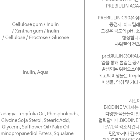
PREBIULIN A
PREBIULIN C90은
Cellulose gum / Inulin
증점제. 아크릴레
/ Xanthan gum / Inulin
그것은 극도의 pH, 
/ Cellulose / Froctose / Glucose
형성합니다
샤워젤의 건조
preBIULIN®OR
입을 통해 흡입된 공
발생되는 위험요소이다
Inulin, Aqua
최초의 미생물은 treptoc
미생물, 악취 및 기타
시간이
BIODINE V에서
adamia Ternifolia Oil, Phospholipids,
다양한 식물들이 인
Glycine Soja Sterol, Stearic Acid,
협력합니다.BIODINE
Glycerin, Safflower Oil/Palm Oil
TEWL을 감소시킵니다
minopropanediol Esters, Squalane
민감하거나 건조