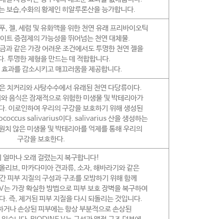
GA는 보습,수화의 황제인 히알루론산을 능가합니다.
 샴푸, 젤, 세럼 및 유화액을 위한 천연 유래 프리바이오틱
이트 증점제의 가능성을 뛰어넘는 천연 대체물.
소금과 같은 가장 어려운 조건에서도 투명한 천연 젤을
. 투명한 제형을 만드는 데 적합합니다.
 효과를 감소시키고 매끄러움을 제공합니다.
AL은 치커리와 사탕수수에서 유래된 천연 다당류이다.
기와 음식은 잠재적으로 위험한 미생물 및 박테리아가
. 이로인하여 우리의 구강을 보호하기 위해 생성된
occus salivarius이다. salivarius 산을 생성하는
 원치 않은 미생물 및 박테리아를 억제를 통해 우리의
구강을 보호한다.
 얼마나 오래 걸렸는지 복구합니다!
는 올리브, 마카다미아 견과류, 소자, 해바라기와 같은
간 피부 지질의 구성과 구조를 모방하기 위해 함께
 V는 가장 확실한 방법으로 피부 보호 장벽을 복구하여
. 즉, 제거된 피부 지질을 다시 되돌리는 것입니다.
하거나 손상된 피부에는 항상 부분적으로 손상된