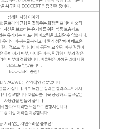
습니다. BIODINE V는 구성과 액정 구조 덕분에
을 복구한다.ECOCERT 인증 진행 중이다.
섬세한 사랑 이야기!
보호 플로라의 균형을 맞춰주는 화장품 프리바이오틱
리 자신을 보호하는 유기체를 위한 식품 보충제로
 않는 유기체는 이 프리바이오틱을 소화할 수 없습니다.
 우리의 피부는 회복되고 더 빨리 성장하며 해로운
 결과적으로 박테리아와 곰팡이로 인한 피부 질환이
N은 특히 아기 피부, 나이든 피부, 민감한 피부와 같은
약한 피부에 적합합니다. 비올린은 여성 관리에 대한
테스트도 받았습니다.
ECO CERT 승인!
LIN AGAVE는 감각적인 성분입니다
속성을 가집니다.피부 느낌은 실리콘 엘라스토머에서
다 더 정교합니다.포뮬라를 더욱 풍성하고 실크같은
사용감을 만들어 줍니다.
섬세한 파우더리한 느낌으로 변형시킵니다
무광 마감 처리를 제공합니다.
능 저하 없는 자연스러운 솔루션!