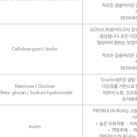
직모든 곱슬머리든 
REPAIR
GOSULIN®HOLD의 경
생성됩니다.모든 다당
형성하여 원하는 모양의
Cellulose gum / Inulin
직모든 곱슬머리든 
REPAIR
Tosolin®P은 설
Mannose / Glucose
다당류를 기반으로 한
 Beta-glucan / Sodium hyaluronate
피부의 노화, 건조
유지해주
PREBIULIN AGA는 고분
시
• 높은 수화작용 – 피
Inulin
• 역방부제 – 
PREBIULIN AG