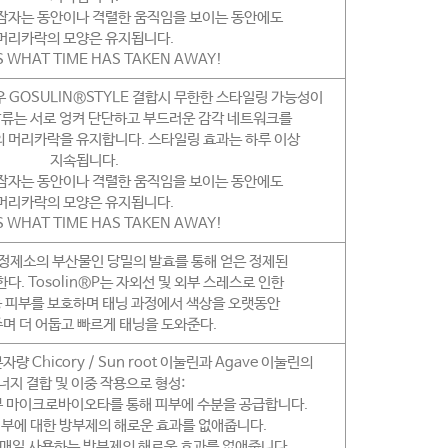
잠자는 동안이나 격렬한 움직임을 보이는 동안에도
머리카락의 모양은 유지됩니다.
S WHAT TIME HAS TAKEN AWAY!
우 GOSULIN®STYLE 결합시 무한한 스타일링 가능성이
류는 서로 엉켜 단단하고 부드러운 감각 네트워크를
 머리카락을 유지합니다. 스타일링 효과는 하루 이상
지속됩니다.
잠자는 동안이나 격렬한 움직임을 보이는 동안에도
머리카락의 모양은 유지됩니다.
S WHAT TIME HAS TAKEN AWAY!
탕 정제소의 부산물인 당밀의 발효를 통해 얻은 정제된
다. Tosolin®P는 자외선 및 외부 스레스로 인한
등 피부를 보호하며 태닝 과정에서 색상을 오랫동안
며 더 어둡고 빠르게 태닝을 도와준다.
자량 Chicory / Sun root 이눌린과 Agave 이눌린의
너지 결합 및 이중 작용으로 형성:
부 마이크로바이오타를 통해 피부에 수분을 공급합니다.
피부에 대한 방부제의 해로운 효과를 없애줍니다.
A는 매일 사용하는 방부제의 해로운 효과를 없애줍니다.