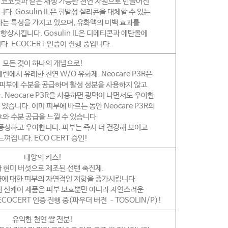
설탕과 코코넛과 같은 재생 가능한 천연 자원으로 만들어진
. Gosulin IL은 휘발성 실리콘을 대체할 수 있는
는 특성을 가지고 있으며, 유화액의 미백 효과를
상시킵니다. Gosulin IL은 디메티콘과 에탄올에
. ECOCERT 인증이 진행 중입니다.
모든 것이 하나의 개념으로!
에서 유래한 천연 W/O 유화제. Neocare P3R은
 피부에 수분을 공급하며 활성 성분을 사용하지 않고
 Neocare P3R을 사용하면 광택이 나면서도 우아한
있습니다. 이미 피부에 바르는 동안 Neocare P3R의
와 수분 공급을 느낄 수 있습니다
 풍성하고 우아합니다. 피부는 즉시 더 건강해 보이고
느껴집니다. ECO CERT 승인!
태양의 키스!
 현미 버섯으로 제조된 선탠 촉진제.
태양에 대한 피부의 자연적인 저항을 증가시킵니다.
유된 선케어 제품은 피부 보호뿐만 아니라 자연스러운
COCERT 인증 진행 중(파우더 버전 –TOSOLIN/P)!
유익한 천연 쌀 전분!