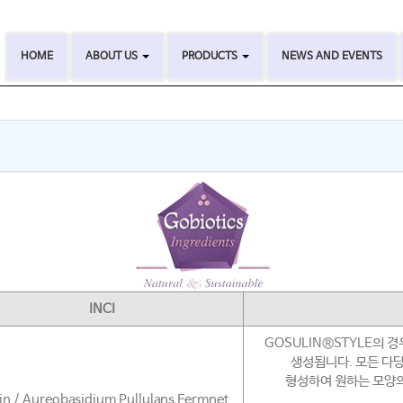
HOME
ABOUT US
PRODUCTS
NEWS AND EVENTS
INCI
GOSULIN®STYLE의 
생성됩니다. 모든 다
형성하여 원하는 모양의
lin / Aureobasidium Pullulans Fermnet