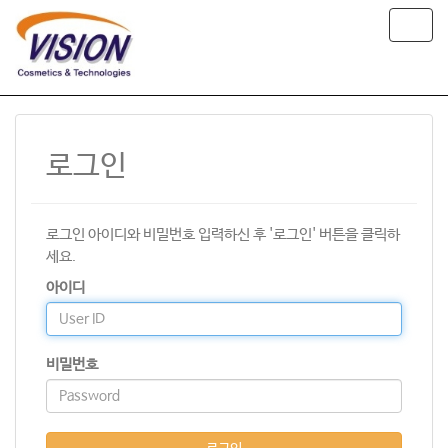
T
o
g
g
l
e
n
로그인
a
v
i
g
로그인 아이디와 비밀번호 입력하신 후 '로그인' 버튼을 클릭하
a
t
세요.
i
아이디
o
n
비밀번호