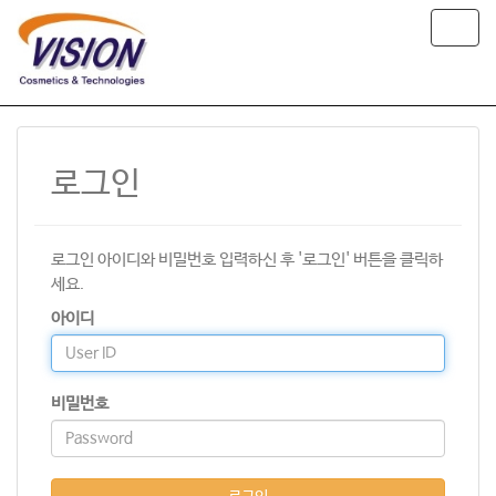
T
o
g
g
l
e
n
로그인
a
v
i
g
로그인 아이디와 비밀번호 입력하신 후 '로그인' 버튼을 클릭하
a
t
세요.
i
아이디
o
n
비밀번호