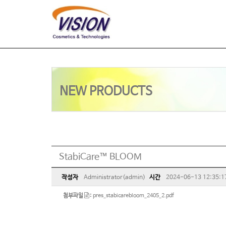
NEW PRODUCTS
StabiCare™ BLOOM
작성자
Administrator(admin)
시간
2024-06-13 12:35:1
첨부파일
:
pres_stabicarebloom_2405_2.pdf