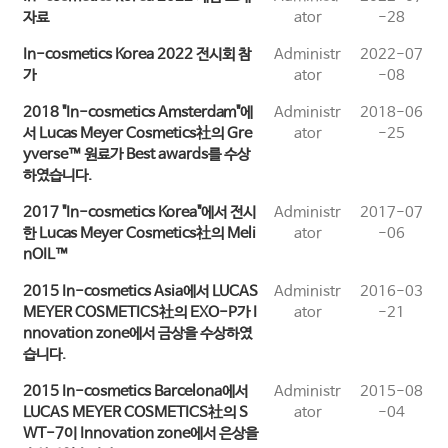
자료
ator
-28
In-cosmetics Korea 2022 전시회 참
Administr
2022-07
가
ator
-08
2018 "In-cosmetics Amsterdam"에
Administr
2018-06
서 Lucas Meyer Cosmetics社의 Gre
ator
-25
yverse™ 원료가 Best awards를 수상
하였습니다.
2017 "In-cosmetics Korea"에서 전시
Administr
2017-07
한 Lucas Meyer Cosmetics社의 Meli
ator
-06
nOIL™
2015 In-cosmetics Asia에서 LUCAS
Administr
2016-03
MEYER COSMETICS社의 EXO-P가 I
ator
-21
nnovation zone에서 금상을 수상하였
습니다.
2015 In-cosmetics Barcelona에서
Administr
2015-08
LUCAS MEYER COSMETICS社의 S
ator
-04
WT-7이 Innovation zone에서 은상을