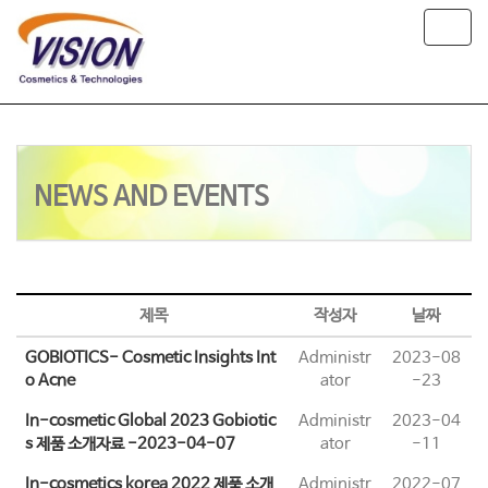
T
o
g
g
l
e
n
a
NEWS AND EVENTS
v
i
g
a
t
i
제목
작성자
날짜
o
n
GOBIOTICS- Cosmetic Insights Int
Administr
2023-08
o Acne
ator
-23
In-cosmetic Global 2023 Gobiotic
Administr
2023-04
s 제품 소개자료 -2023-04-07
ator
-11
In-cosmetics korea 2022 제품 소개
Administr
2022-07