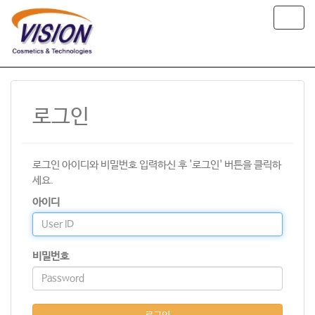
T
o
g
g
l
e
n
로그인
a
v
i
g
로그인 아이디와 비밀번호 입력하신 후 '로그인' 버튼을 클릭하
a
t
세요.
i
아이디
o
n
비밀번호